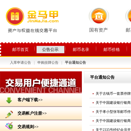
国有资产
邮
邮币首页
公告公示
邮币名录
邮币价格
入库申请公告
|
申购挂牌公告
|
平台通知公告
关于平台
平台通知公告
关于古钱币一套票停牌
客户端下载>>
关于中国建设银行银商
关于孝小型张等邮币停
交易帐户注册>>
关于中国建设银行银商
交易规则>>
关于2335号经纪会员