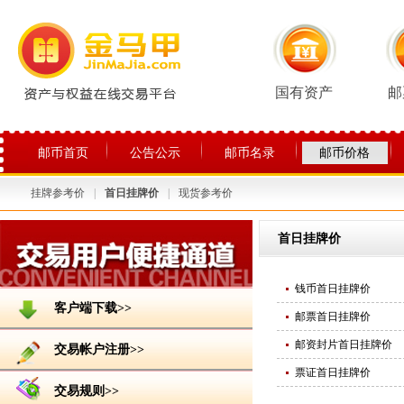
国有资产
邮
邮币首页
公告公示
邮币名录
邮币价格
挂牌参考价
|
首日挂牌价
|
现货参考价
关于平台
首日挂牌价
钱币首日挂牌价
客户端下载>>
邮票首日挂牌价
邮资封片首日挂牌价
交易帐户注册>>
票证首日挂牌价
交易规则>>