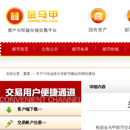
国有资产
邮
邮币首页
公告公示
邮币名录
邮币价格
关于平台
当前位置：
首页
>> 关于53无油壹分等邮币藏品停牌的通知
详细内容
客户端下载>>
交易帐户注册>>
根据金马甲邮币交