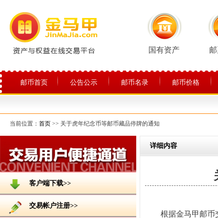
国有资产
邮
邮币首页
公告公示
邮币名录
邮币价格
关于平台
当前位置：
首页
>> 关于虎年纪念币等邮币藏品停牌的通知
详细内容
客户端下载>>
交易帐户注册>>
根据金马甲邮币