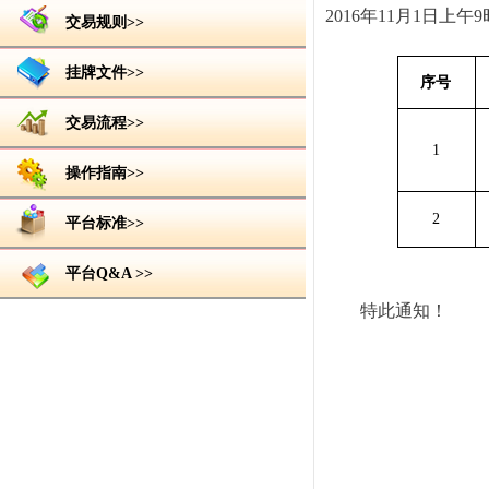
2016
年
11
月
1
日上午
9
交易规则>>
挂牌文件>>
序
号
交易流程>>
1
操作指南>>
2
平台标准>>
平台Q&A >>
特此
通知
！